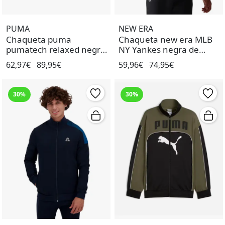
PUMA
NEW ERA
Chaqueta puma
Chaqueta new era MLB
pumatech relaxed negro
NY Yankes negra de
de hombre.
hombre.
62,97€
89,95€
59,96€
74,95€
30%
30%