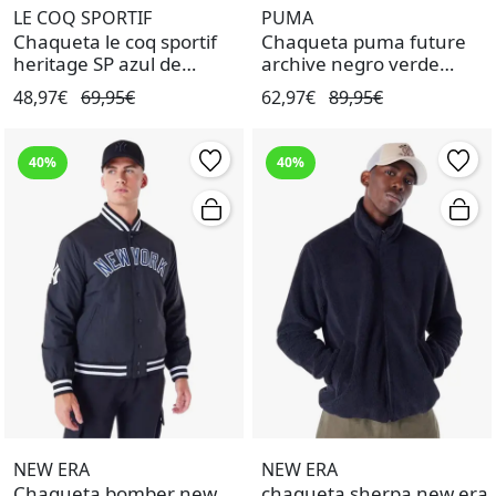
LE COQ SPORTIF
PUMA
Chaqueta le coq sportif
Chaqueta puma future
heritage SP azul de
archive negro verde
hombre.
unisex.
48,97€
69,95€
62,97€
89,95€
40%
40%
NEW ERA
NEW ERA
Chaqueta bomber new
chaqueta sherpa new era