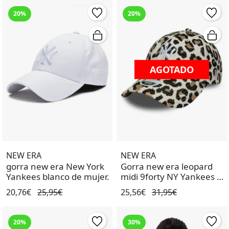
20%
20%
AGOTADO
AGOTADO
NEW ERA
NEW ERA
gorra new era New York
Gorra new era leopard
Yankees blanco de mujer.
midi 9forty NY Yankees de
mujer.
20,76€
25,95€
25,56€
31,95€
20%
30%