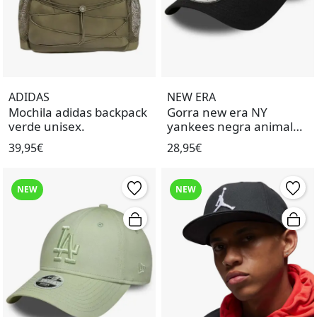
ADIDAS
NEW ERA
Mochila adidas backpack
Gorra new era NY
verde unisex.
yankees negra animal
print de mujer.
39,95€
28,95€
NEW
NEW