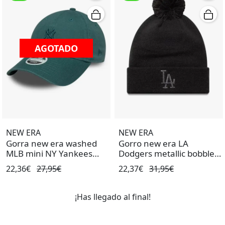
AGOTADO
AGOTADO
NEW ERA
NEW ERA
Gorra new era washed
Gorro new era LA
MLB mini NY Yankees
Dodgers metallic bobble
verde de mujer.
negro de mujer.
22,36€
27,95€
22,37€
31,95€
¡Has llegado al final!