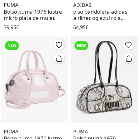
PUMA
ADIDAS
Bolso puma 1976 lustre
olso bandolera adidas
micro plata de mujer.
airliner og azul roja
unisex.
39,95€
64,95€
NEW
NEW
PUMA
PUMA
Bolso puma 1976 lustre
Bolso puma 1976