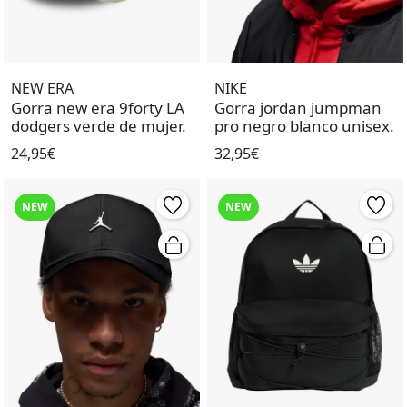
NEW ERA
NIKE
Gorra new era 9forty LA
Gorra jordan jumpman
dodgers verde de mujer.
pro negro blanco unisex.
24,95€
32,95€
NEW
NEW