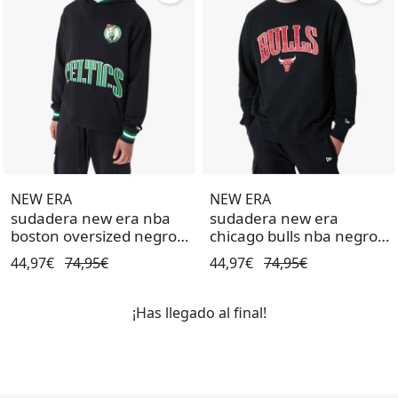
NEW ERA
NEW ERA
sudadera new era nba
sudadera new era
boston oversized negro
chicago bulls nba negro
de hombre.
de hombre.
44,97€
74,95€
44,97€
74,95€
¡Has llegado al final!