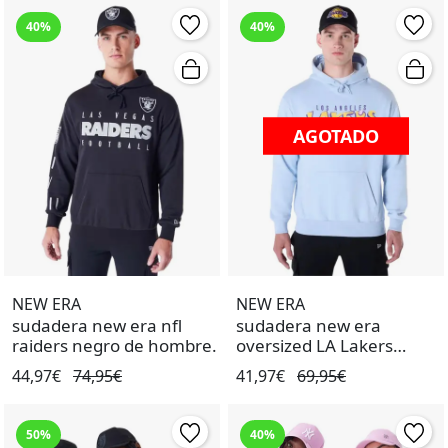
40%
40%
AGOTADO
AGOTADO
NEW ERA
NEW ERA
sudadera new era nfl
sudadera new era
raiders negro de hombre.
oversized LA Lakers
graphic azul de hombre.
44,97€
74,95€
41,97€
69,95€
50%
40%