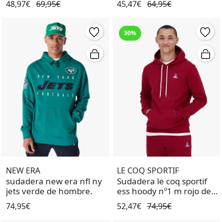
48,97€
69,95€
45,47€
64,95€
30%
NEW ERA
LE COQ SPORTIF
sudadera new era nfl ny
Sudadera le coq sportif
jets verde de hombre.
ess hoody nº1 m rojo de
hombre.
74,95€
52,47€
74,95€