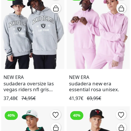
NEW ERA
NEW ERA
sudadera oversize las
sudadera new era
vegas riders nfl gris
essential rosa unisex.
unisex.
37,48€
74,95€
41,97€
69,95€
40%
40%