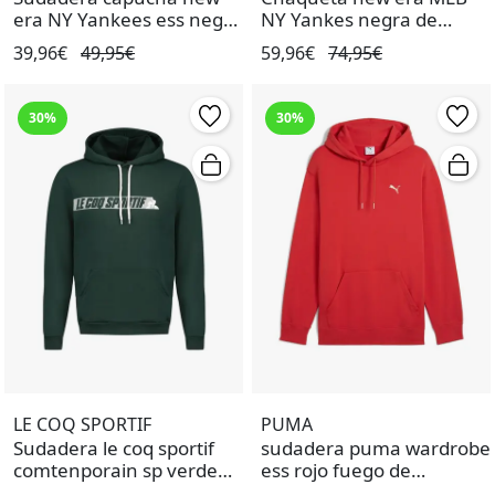
era NY Yankees ess negro
NY Yankes negra de
de hombre.
hombre.
39,96€
49,95€
59,96€
74,95€
30%
30%
LE COQ SPORTIF
PUMA
Sudadera le coq sportif
sudadera puma wardrobe
comtenporain sp verde
ess rojo fuego de
de hombre.
hombre.