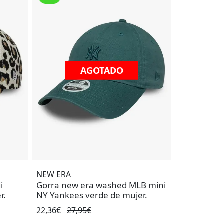
AGOTADO
AGOTADO
NEW ERA
i
Gorra new era washed MLB mini
r.
NY Yankees verde de mujer.
22,36€
27,95€