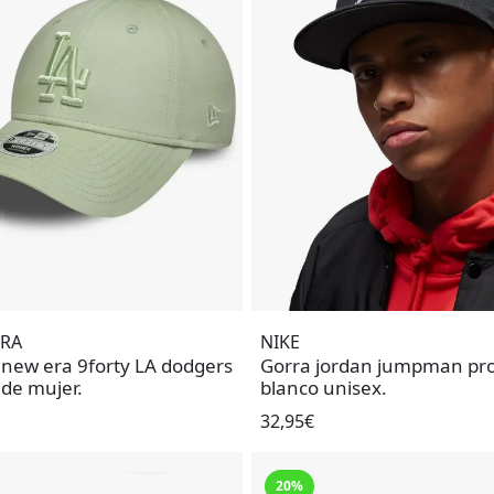
ERA
NIKE
 new era 9forty LA dodgers
Gorra jordan jumpman pr
 de mujer.
blanco unisex.
32,95€
20%