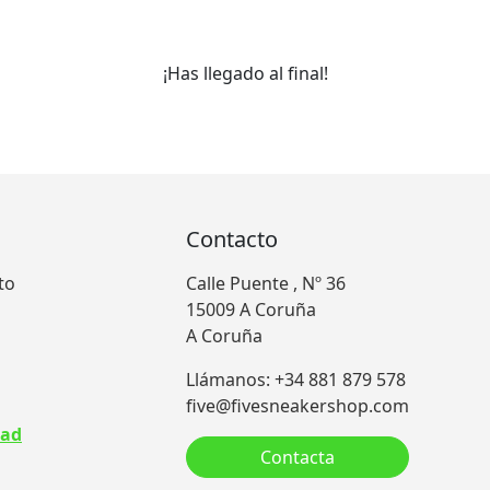
¡Has llegado al final!
Contacto
to
Calle Puente , Nº 36
15009 A Coruña
A Coruña
Llámanos: +34 881 879 578
five@fivesneakershop.com
dad
Contacta