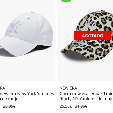
AGOTADO
AGOTADO
ERA
NEW ERA
 new era New York Yankees
Gorra new era leopard mid
o de mujer.
9forty NY Yankees de muje
€
25,95€
25,56€
31,95€