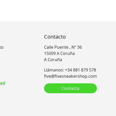
Contacto
to
Calle Puente , Nº 36
15009 A Coruña
A Coruña
Llámanos: +34 881 879 578
five@fivesneakershop.com
dad
Contacta