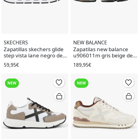
SKECHERS
NEW BALANCE
Zapatillas skechers glide
Zapatilas new balance
step vista lane negro de
u906011m gris beige de
niña.
mujer.
59,95€
189,95€
NEW
NEW