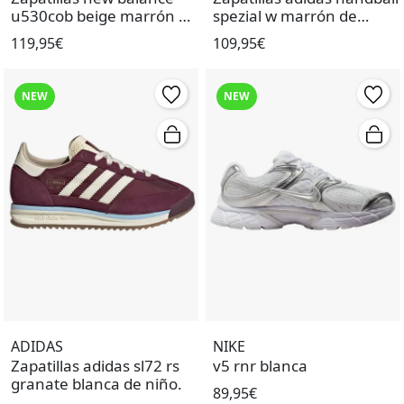
u530cob beige marrón de
spezial w marrón de
mujer.
mujer.
119,95€
109,95€
NEW
NEW
ADIDAS
NIKE
Zapatillas adidas sl72 rs
v5 rnr blanca
granate blanca de niño.
89,95€