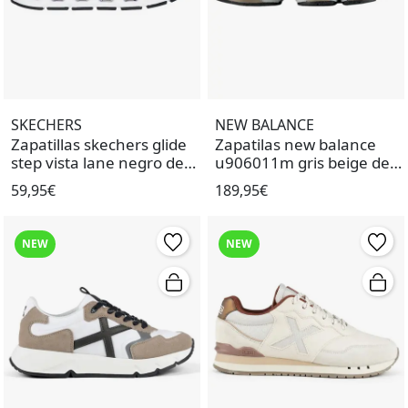
SKECHERS
NEW BALANCE
Zapatillas skechers glide
Zapatilas new balance
step vista lane negro de
u906011m gris beige de
niña.
mujer.
59,95€
189,95€
NEW
NEW