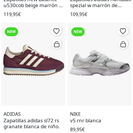
u530cob beige marrón de
spezial w marrón de
mujer.
mujer.
119,95€
109,95€
NEW
NEW
ADIDAS
NIKE
Zapatillas adidas sl72 rs
v5 rnr blanca
granate blanca de niño.
89,95€