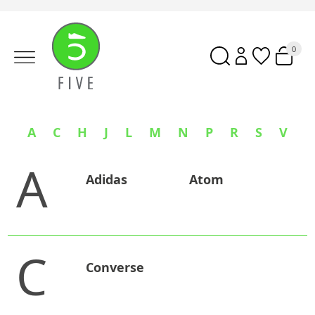
0
A
C
H
J
L
M
N
P
R
S
V
A
Adidas
Atom
C
Converse