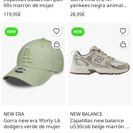
00s marrón de mujer.
yankees negra animal
print de mujer.
119,95€
28,95€
NEW
NEW
NEW ERA
NEW BALANCE
Gorra new era 9forty LA
Zapatillas new balance
dodgers verde de mujer.
u530cob beige marrón de
mujer.