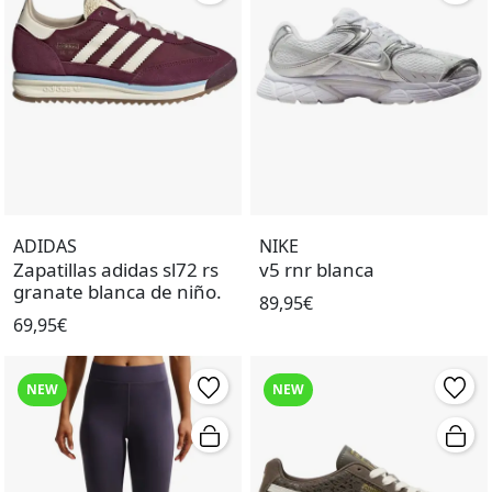
ADIDAS
NIKE
Zapatillas adidas sl72 rs
v5 rnr blanca
granate blanca de niño.
89,95€
69,95€
NEW
NEW