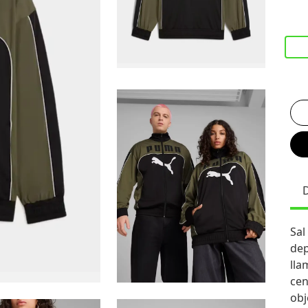
Sal
dep
lla
cen
obj