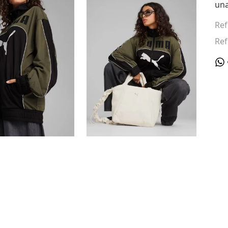
un
Ref
Ref