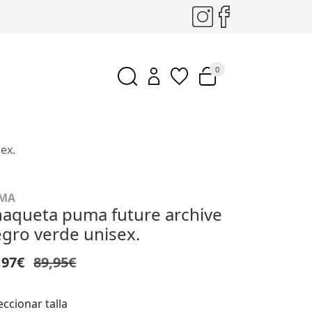
0
ex.
MA
aqueta puma future archive
gro verde unisex.
,97€
89,95€
eccionar talla