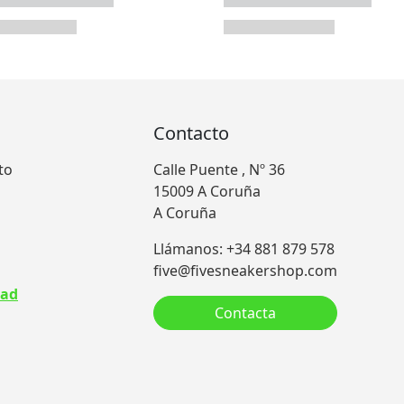
Contacto
to
Calle Puente , Nº 36
15009 A Coruña
A Coruña
Llámanos: +34 881 879 578
five@fivesneakershop.com
dad
Contacta