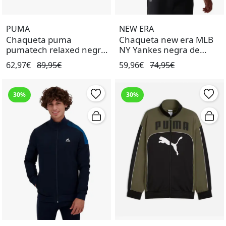
PUMA
NEW ERA
Chaqueta puma
Chaqueta new era MLB
pumatech relaxed negro
NY Yankes negra de
de hombre.
hombre.
62,97€
89,95€
59,96€
74,95€
30%
30%