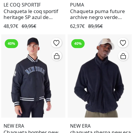
LE COQ SPORTIF
PUMA
Chaqueta le coq sportif
Chaqueta puma future
heritage SP azul de
archive negro verde
hombre.
unisex.
48,97€
69,95€
62,97€
89,95€
40%
40%
NEW ERA
NEW ERA
Chaqueta bomber new
chaqueta sherpa new era