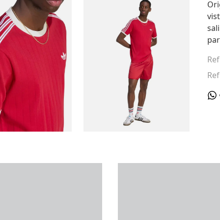
Ori
vis
sal
par
Ref
Ref