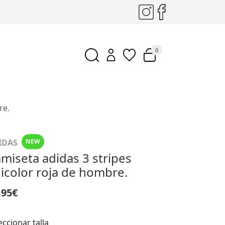
0
re.
IDAS
NEW
miseta adidas 3 stripes
icolor roja de hombre.
,95€
eccionar talla