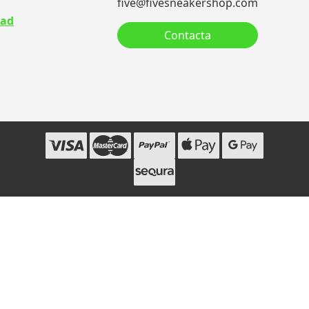
five@fivesneakershop.com
dad
Contacta