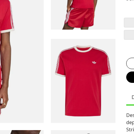
Des
dep
Str