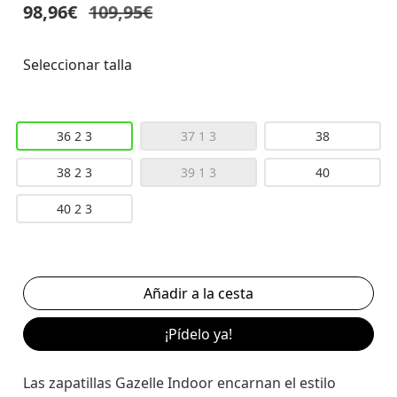
98,96€
109,95€
Seleccionar talla
36 2 3
37 1 3
38
38 2 3
39 1 3
40
40 2 3
¡Pídelo ya!
Las zapatillas Gazelle Indoor encarnan el estilo