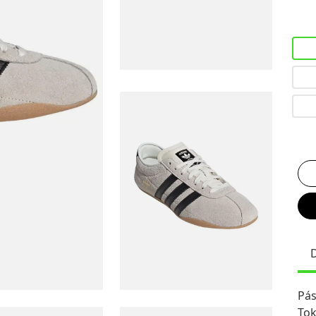
Pás
Tok