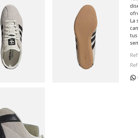
dis
ofr
La 
cam
tus
sem
Ref
Ref