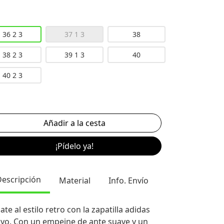
36 2 3
37 1 3
38
38 2 3
39 1 3
40
40 2 3
¡Pídelo ya!
Descripción
Material
Info. Envío
ate al estilo retro con la zapatilla adidas
yo. Con un empeine de ante suave y un