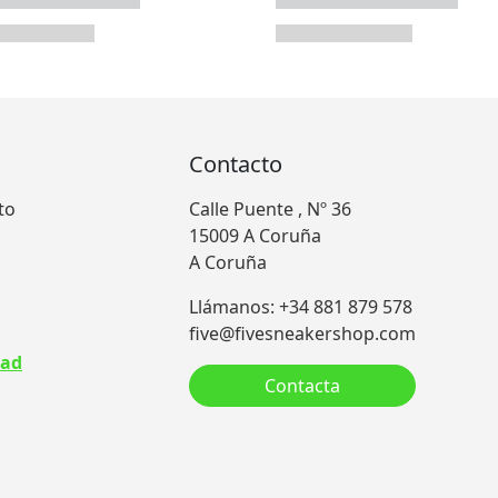
Contacto
to
Calle Puente , Nº 36
15009 A Coruña
A Coruña
Llámanos: +34 881 879 578
five@fivesneakershop.com
dad
Contacta