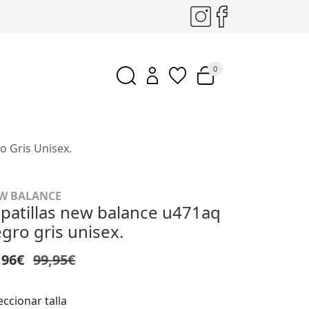
0
o Gris Unisex.
W BALANCE
patillas new balance u471aq
gro gris unisex.
,96€
99,95€
eccionar talla