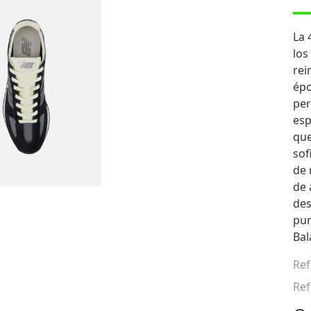
La 
los
rei
épo
per
esp
que
sof
de 
de 
des
pun
Bal
Ref
Ref