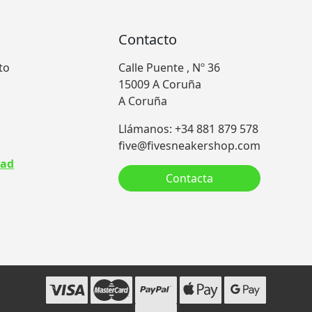
Contacto
to
Calle Puente , Nº 36
15009 A Coruña
A Coruña
Llámanos: +34 881 879 578
five@fivesneakershop.com
dad
Contacta