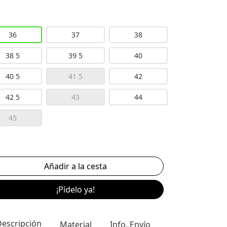
36
37
38
38 5
39 5
40
40 5
41 5
42
42 5
43
44
45
¡Pídelo ya!
Descripción
Material
Info. Envío