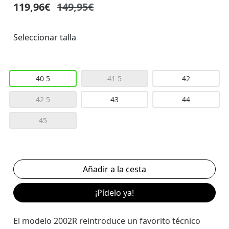
119,96€
149,95€
Seleccionar talla
40 5
41 5
42
42 5
43
44
45
¡Pídelo ya!
El modelo 2002R reintroduce un favorito técnico