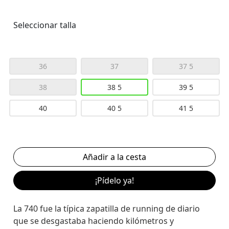
Seleccionar talla
36
37
37 5
38
38 5
39 5
40
40 5
41 5
¡Pídelo ya!
La 740 fue la típica zapatilla de running de diario
que se desgastaba haciendo kilómetros y