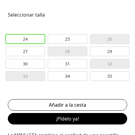
Seleccionar talla
24
25
26
27
28
29
30
31
32
33
34
35
¡Pídelo ya!