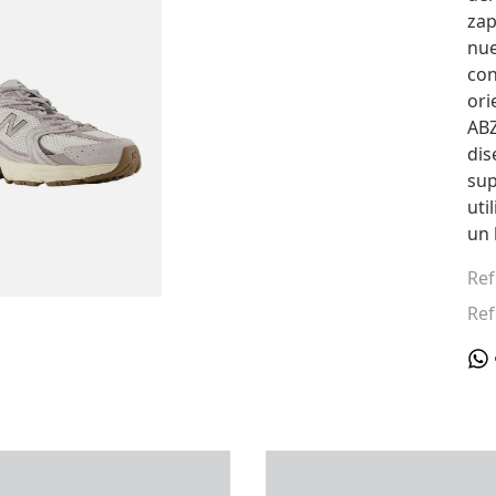
zap
nue
con
ori
AB
dis
sup
uti
un 
Ref
Ref