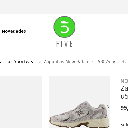
Novedades
atillas Sportwear
Zapatillas New Balance U5307vi Violeta
NE
Za
u5
95
Sel