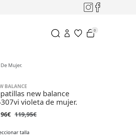
0
 De Mujer.
W BALANCE
patillas new balance
307vi violeta de mujer.
,96€
119,95€
eccionar talla