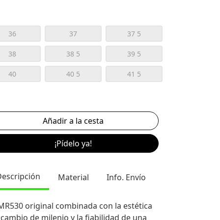
36
37
37 5
38
38 5
39 5
40
40 5
41 5
¡Pídelo ya!
Descripción
Material
Info. Envío
MR530 original combinada con la estética
 cambio de milenio y la fiabilidad de una