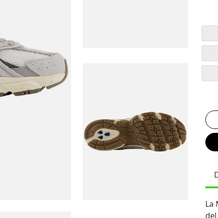
La 
del