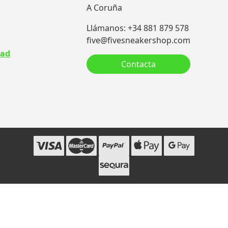
A Coruña
Llámanos: +34 881 879 578
five@fivesneakershop.com
dad
Contacta