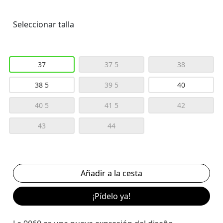
Seleccionar talla
37
37 5
38
38 5
39 5
40
40 5
41 5
42
43
44
¡Pídelo ya!