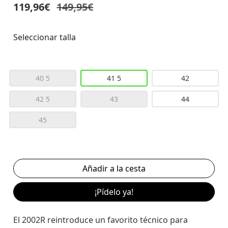
119,96€
149,95€
Seleccionar talla
40 5
41 5
42
42 5
43
44
45
¡Pídelo ya!
El 2002R reintroduce un favorito técnico para