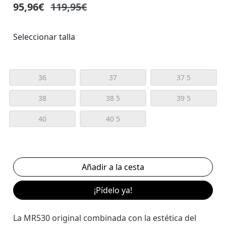
95,96€
119,95€
Seleccionar talla
36
37
37 5
38
38 5
39 5
40
40 5
¡Pídelo ya!
La MR530 original combinada con la estética del