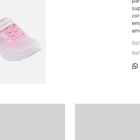
par
sup
cor
emp
amo
Ref
Ref