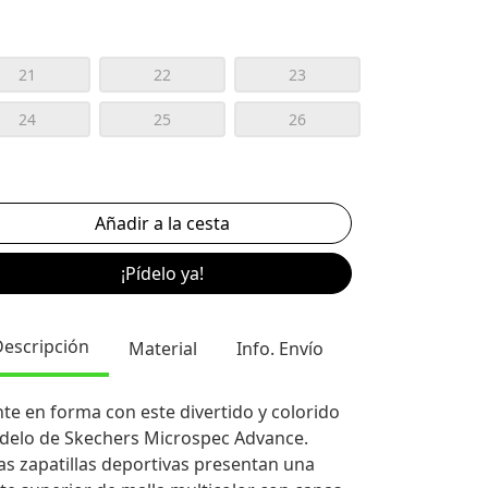
21
22
23
24
25
26
¡Pídelo ya!
Descripción
Material
Info. Envío
te en forma con este divertido y colorido
elo de Skechers Microspec Advance.
as zapatillas deportivas presentan una