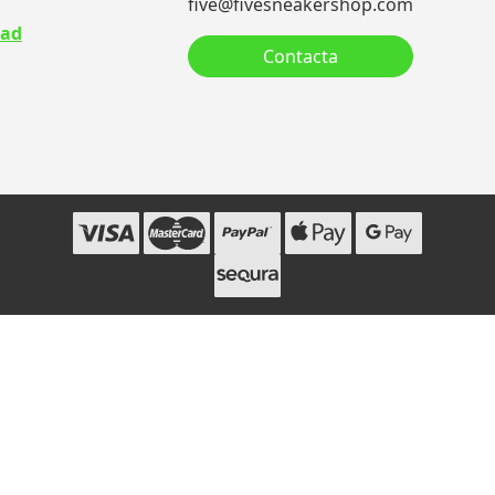
five@fivesneakershop.com
dad
Contacta