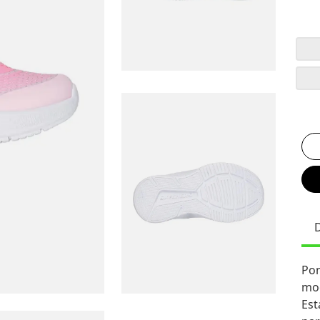
Pon
mod
Est