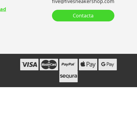
five@fivesneakershop.com
dad
Contacta