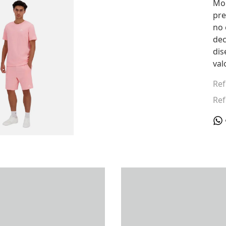
Mo
pre
no 
dec
dis
val
Ref
Ref