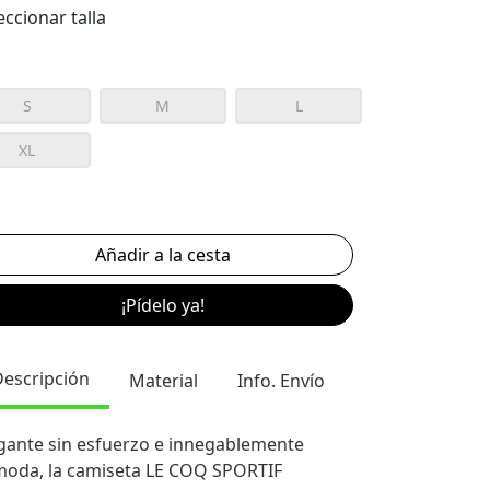
eccionar talla
S
M
L
XL
¡Pídelo ya!
Descripción
Material
Info. Envío
gante sin esfuerzo e innegablemente
oda, la camiseta LE COQ SPORTIF