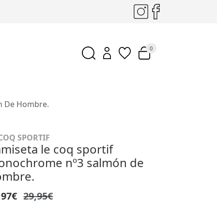
0
n De Hombre.
 COQ SPORTIF
miseta le coq sportif
onochrome nº3 salmón de
ombre.
,97€
29,95€