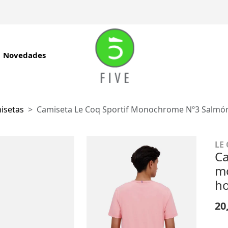
Novedades
isetas
Camiseta Le Coq Sportif Monochrome Nº3 Salmó
LE
Ca
m
h
20