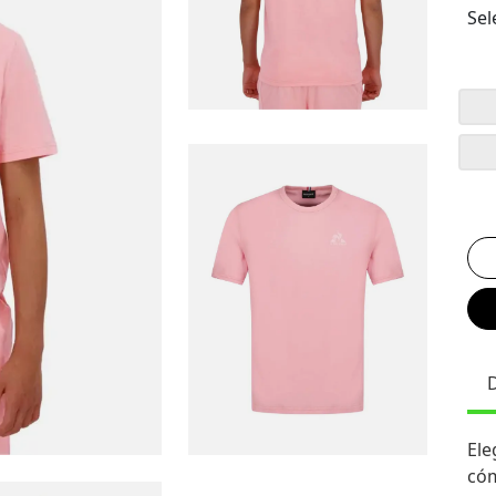
Sel
Ele
cóm