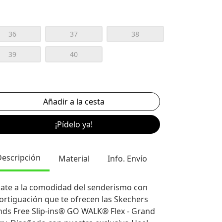
36
37
38
39
40
¡Pídelo ya!
Descripción
Material
Info. Envío
ate a la comodidad del senderismo con
rtiguación que te ofrecen las Skechers
ds Free Slip-ins® GO WALK® Flex - Grand