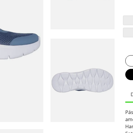
Pás
amo
Han