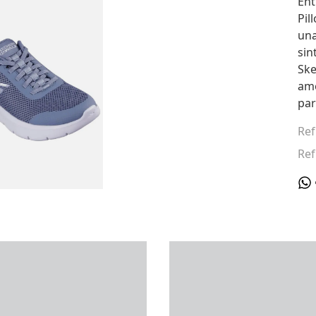
Ent
Pil
una
sin
Sk
amo
par
Ref
Ref