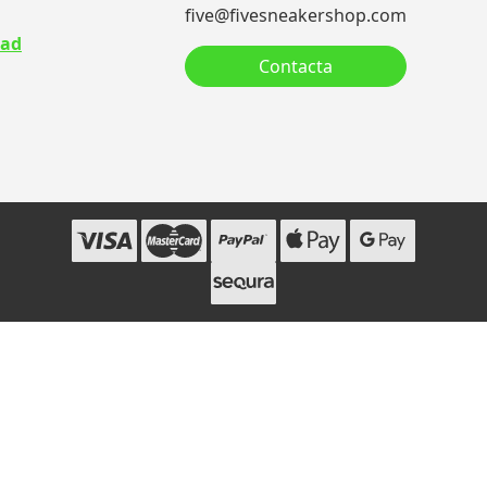
five@fivesneakershop.com
dad
Contacta