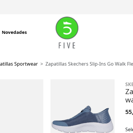
Novedades
atillas Sportwear
Zapatillas Skechers Slip-Ins Go Walk Fl
SK
Za
wa
55
Sel