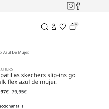
0
ex Azul De Mujer.
ECHERS
patillas skechers slip-ins go
lk flex azul de mujer.
,97€
79,95€
eccionar talla