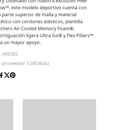
ry. Diseñado con nuestra exclusivo Heel
low™, este modelo deportivo cuenta con
 parte superior de malla y material
tético con cordones elásticos, plantilla
echers Air-Cooled Memory Foam®,
rtiguación ligera Ultra Go® y Flex Pillars™
a un mayor apoyo.
. A05582
. proveedor 124836blu