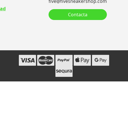
five@fivesneakershop.com
dad
Contacta