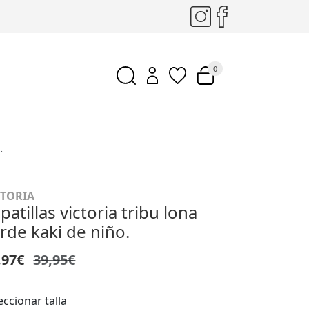
0
.
CTORIA
patillas victoria tribu lona
rde kaki de niño.
,97€
39,95€
eccionar talla