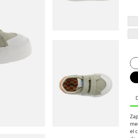
Zap
med
el 