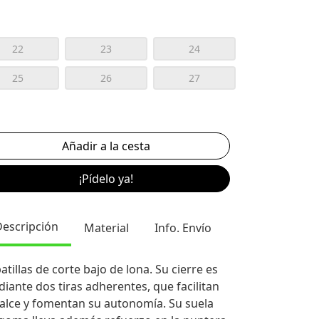
22
23
24
25
26
27
¡Pídelo ya!
Descripción
Material
Info. Envío
atillas de corte bajo de lona. Su cierre es
iante dos tiras adherentes, que facilitan
calce y fomentan su autonomía. Su suela