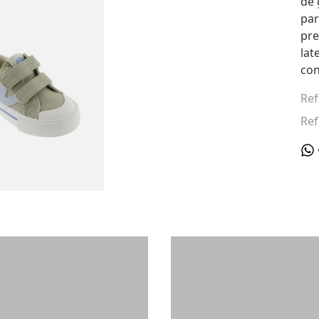
de 
par
pre
lat
con
Ref
Ref