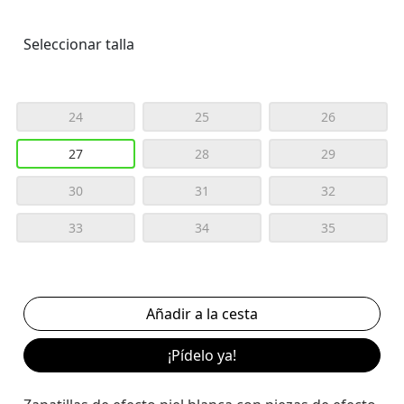
Seleccionar talla
24
25
26
27
28
29
30
31
32
33
34
35
¡Pídelo ya!