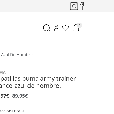
0
o Azul De Hombre.
MA
patillas puma army trainer
anco azul de hombre.
,97€
89,95€
eccionar talla