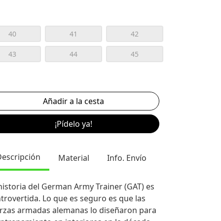
40
41
42
43
44
45
¡Pídelo ya!
Descripción
Material
Info. Envío
historia del German Army Trainer (GAT) es
trovertida. Lo que es seguro es que las
rzas armadas alemanas lo diseñaron para