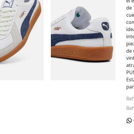
el 
de 
cue
com
ide
int
pie
de 
vin
atr
PUM
Est
pan
Ref
Ref