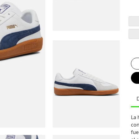
La 
con
fue