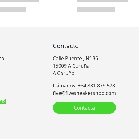
Contacto
to
Calle Puente , Nº 36
15009 A Coruña
A Coruña
Llámanos: +34 881 879 578
five@fivesneakershop.com
dad
Contacta