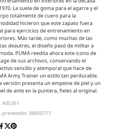
entrenamiento en interiores en la década
1970. La suela de goma para el agarre y el
rpo totalmente de cuero para la
odidad hicieron que este zapato fuera
al para ejercicios de entrenamiento en
eriores. Más tarde, como muchas de las
zas deautres, el diseño pasó de militar a
moda. PUMA reedita ahora este icono de
tage de sus archivos, conservando el
activo sencillo y atemporal que hace de
A Army Trainer un estilo tan perdurable.
a versión presenta un empeine de piel y un
el de ante en la puntera, fieles al original.
. A05361
. proveedor 38660717