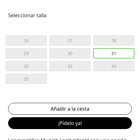
Seleccionar talla
26
27
28
29
30
31
32
33
34
35
¡Pídelo ya!