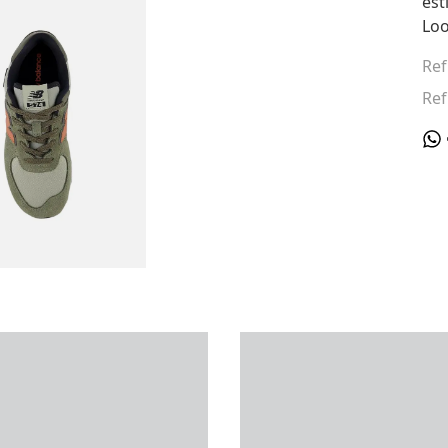
est
Loo
Ref
Ref