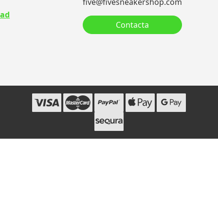
five@fivesneakershop.com
dad
Contacta