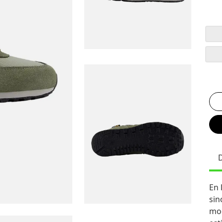
En 
sin
mod