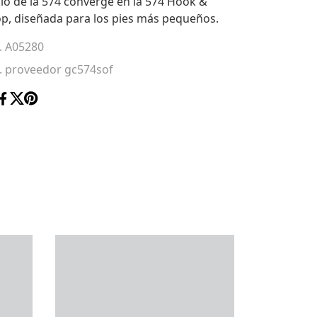
ilo de la 574 converge en la 574 Hook &
p, diseñada para los pies más pequeños.
. A05280
. proveedor gc574sof