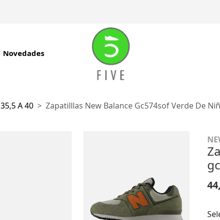
Novedades
 35,5 A 40
Zapatilllas New Balance Gc574sof Verde De Niñ
NE
Za
gc
44
Sel