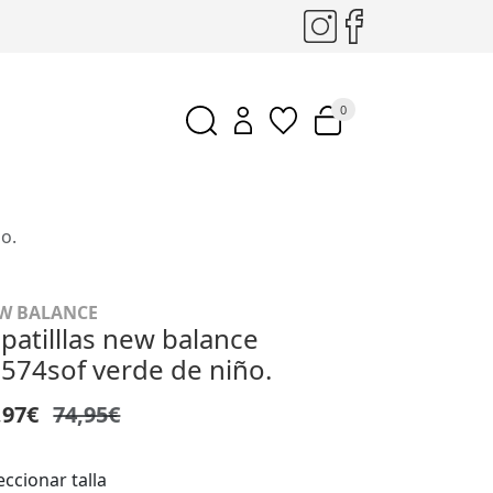
0
o.
W BALANCE
patilllas new balance
574sof verde de niño.
,97€
74,95€
eccionar talla