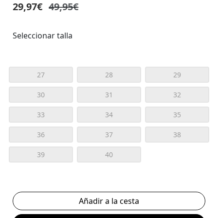
29,97€
49,95€
Seleccionar talla
27
28
29
30
31
32
33
34
35
36
37
38
39
40