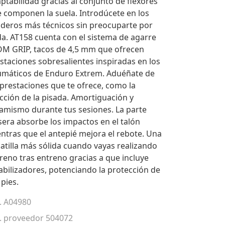
ptabilidad gracias al conjunto de flexores
 componen la suela. Introdúcete en los
deros más técnicos sin preocuparte por
a. AT158 cuenta con el sistema de agarre
M GRIP, tacos de 4,5 mm que ofrecen
staciones sobresalientes inspiradas en los
máticos de Enduro Extrem. Aduéñate de
 prestaciones que te ofrece, como la
cción de la pisada. Amortiguación y
amismo durante tus sesiones. La parte
sera absorbe los impactos en el talón
ntras que el antepié mejora el rebote. Una
atilla más sólida cuando vayas realizando
reno tras entreno gracias a que incluye
abilizadores, potenciando la protección de
 pies.
. A04980
. proveedor 504072