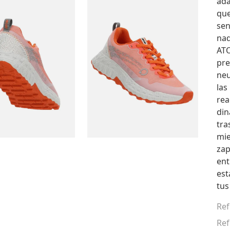
ada
que
sen
nad
ATO
pre
neu
las
rea
din
tra
mie
zap
ent
est
tus
Ref
Ref