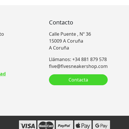
Contacto
to
Calle Puente , Nº 36
15009 A Coruña
A Coruña
Llámanos: +34 881 879 578
five@fivesneakershop.com
dad
Contacta