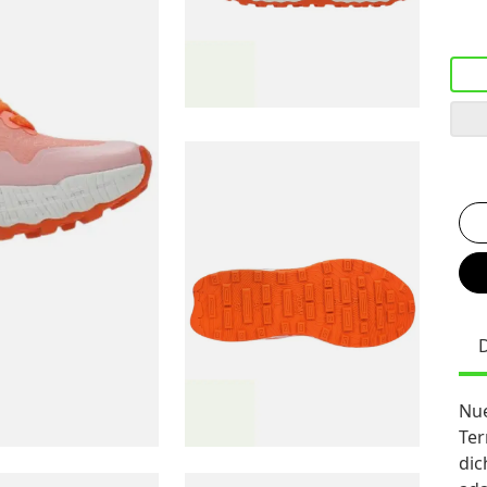
Nue
Ter
dic