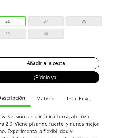
36
37
38
39
40
¡Pídelo ya!
Descripción
Material
Info. Envío
va versión de la icónica Terra, aterriza
ra 2.0. Viene pisando fuerte, y nunca mejor
ho. Experimenta la flexibilidad y