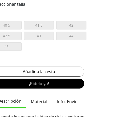
eccionar talla
40 5
41 5
42
42 5
43
44
45
¡Pídelo ya!
Descripción
Material
Info. Envío
a gente le encanta la idea de vivir aventuras