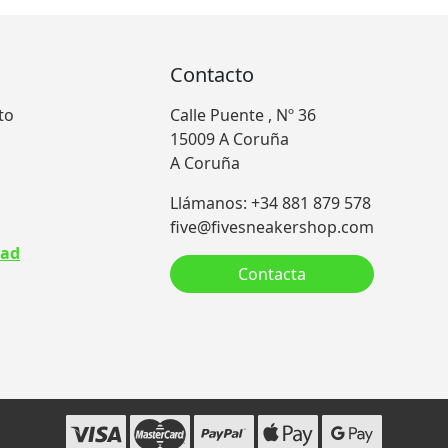
Contacto
to
Calle Puente , Nº 36
15009 A Coruña
A Coruña
Llámanos: +34 881 879 578
five@fivesneakershop.com
dad
Contacta