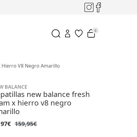
0
 Hierro V8 Negro Amarillo
W BALANCE
patillas new balance fresh
am x hierro v8 negro
arillo
,97€
159,95€