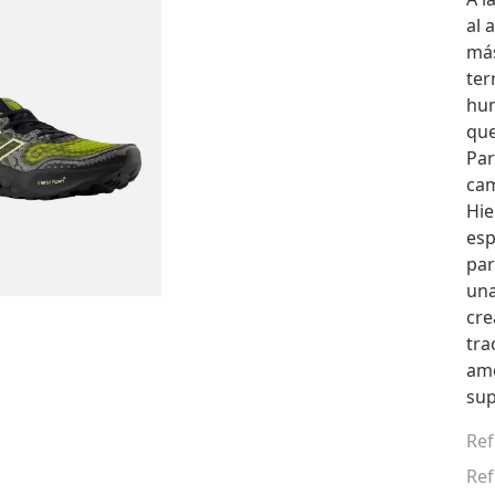
al 
más
ter
hum
que
Par
cam
Hie
esp
par
una
cre
tra
amo
sup
Ref
Ref