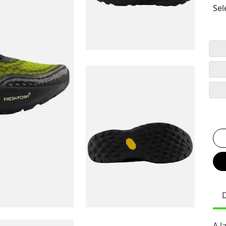
Sel
A l