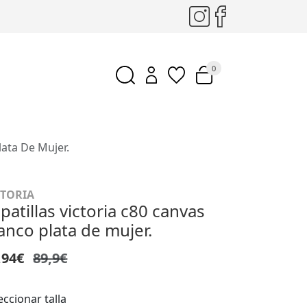
0
lata De Mujer.
CTORIA
patillas victoria c80 canvas
anco plata de mujer.
,94€
89,9€
eccionar talla