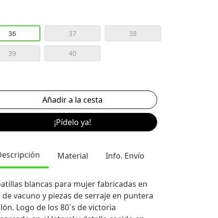
36
37
38
39
40
¡Pídelo ya!
Descripción
Material
Info. Envío
atillas blancas para mujer fabricadas en
l de vacuno y piezas de serraje en puntera
alón. Logo de los 80´s de victoria