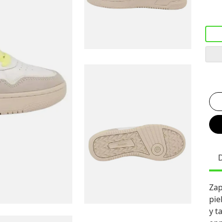
Zap
pie
y t