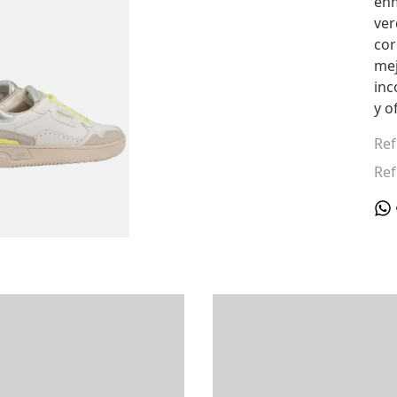
enm
ver
cor
mej
inc
y o
Ref
Ref