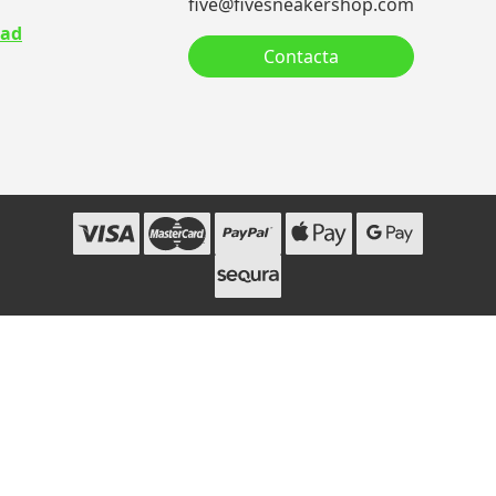
five@fivesneakershop.com
dad
Contacta