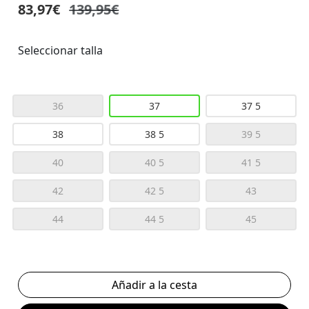
83,97€
139,95€
Seleccionar talla
36
37
37 5
38
38 5
39 5
40
40 5
41 5
42
42 5
43
44
44 5
45