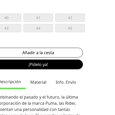
40
41
42
43
44
45
¡Pídelo ya!
Descripción
Material
Info. Envío
binando el pasado y el futuro, la última
orporación de la marca Puma, las Rider,
sentan una personalidad con tantas