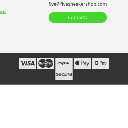
five@fivesneakershop.com
dad
Contacta