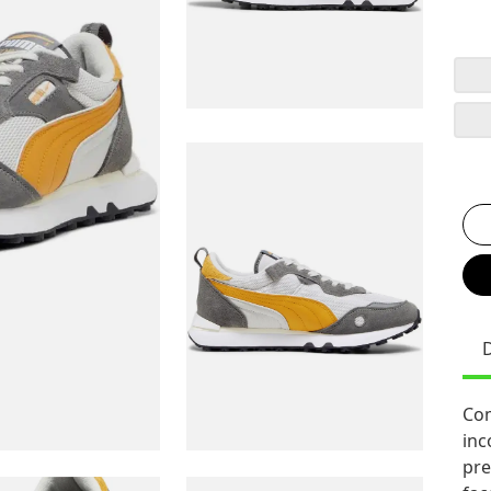
Com
inc
pre