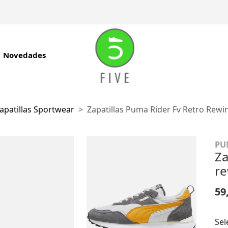
Novedades
apatillas Sportwear
Zapatillas Puma Rider Fv Retro Rewi
PU
Za
r
59
Sel