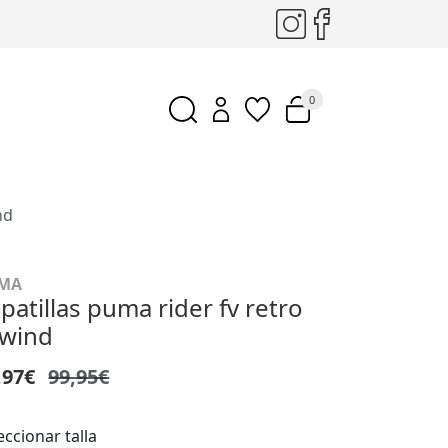
0
nd
MA
patillas puma rider fv retro
ewind
,97€
99,95€
eccionar talla