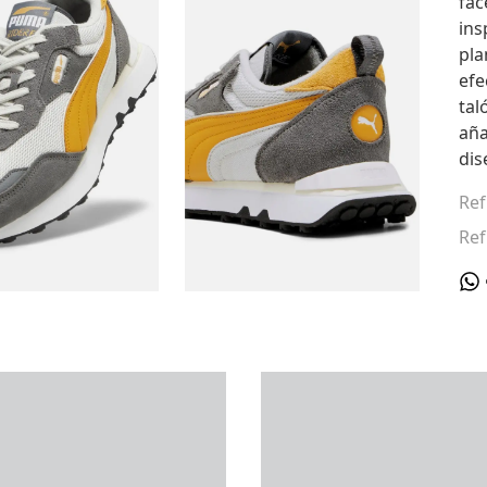
fac
ins
pla
efe
tal
aña
dis
Ref
Ref