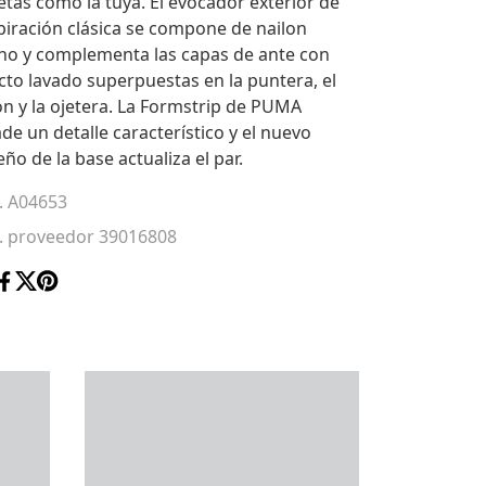
etas como la tuya. El evocador exterior de
piración clásica se compone de nailon
no y complementa las capas de ante con
cto lavado superpuestas en la puntera, el
ón y la ojetera. La Formstrip de PUMA
de un detalle característico y el nuevo
eño de la base actualiza el par.
. A04653
. proveedor 39016808