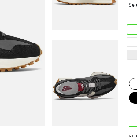
Sel
El 