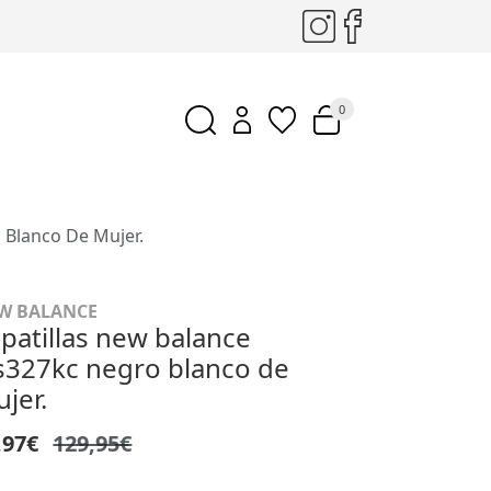
0
 Blanco De Mujer.
W BALANCE
patillas new balance
327kc negro blanco de
jer.
,97€
129,95€