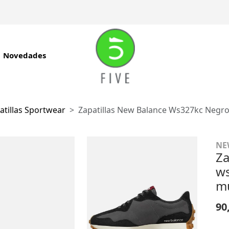
Novedades
atillas Sportwear
Zapatillas New Balance Ws327kc Negro
NE
Za
ws
mu
90