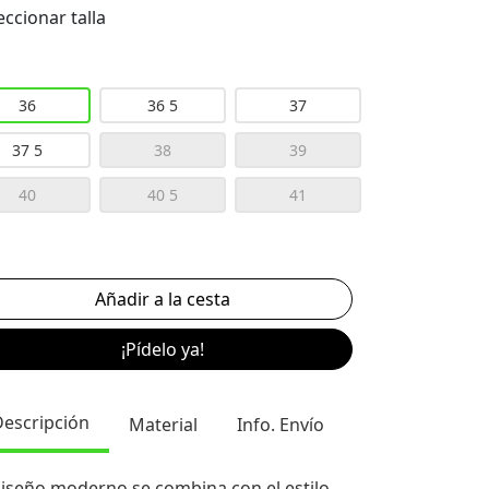
eccionar talla
36
36 5
37
37 5
38
39
40
40 5
41
¡Pídelo ya!
Descripción
Material
Info. Envío
diseño moderno se combina con el estilo