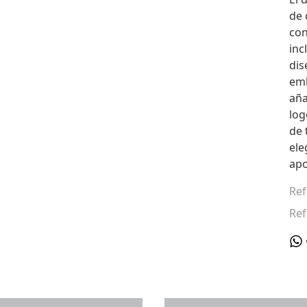
de 
con
inc
dis
emb
añ
log
de 
ele
apo
Ref
Ref