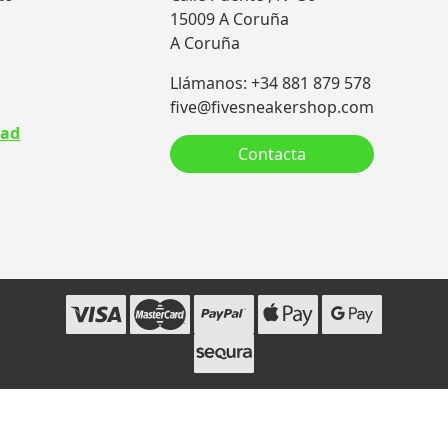
15009 A Coruña
A Coruña
Llámanos: +34 881 879 578
five@fivesneakershop.com
dad
Contacta